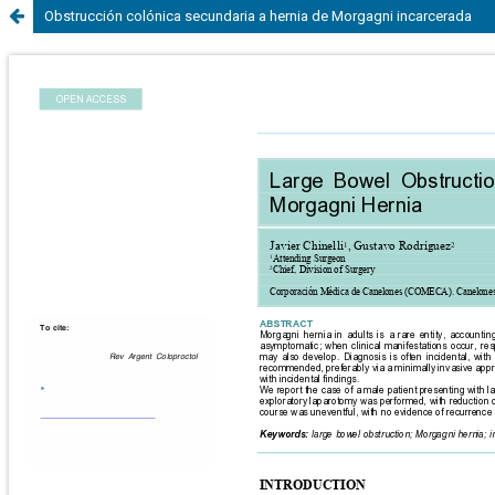
Obstrucción colónica secundaria a hernia de Morgagni incarcerada